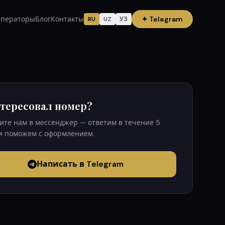
ператоры
Блог
Контакты
✦
Telegram
RU
UZ
УЗ
тересовал номер?
те нам в мессенджер — ответим в течение 5
и поможем с оформлением.
Написать в Telegram