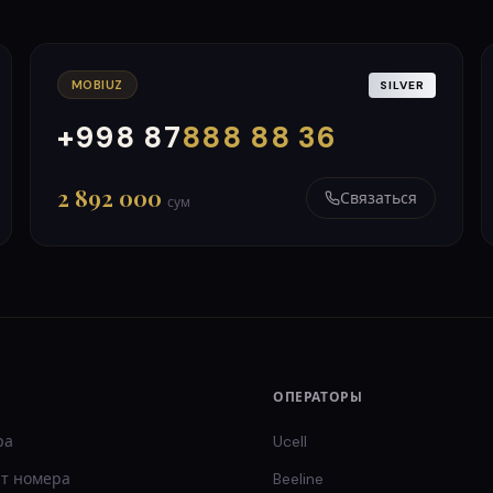
MOBIUZ
SILVER
+998 87
888 88 36
000
999
2 892 000
Связаться
сум
ОПЕРАТОРЫ
ра
Ucell
т
номера
Beeline