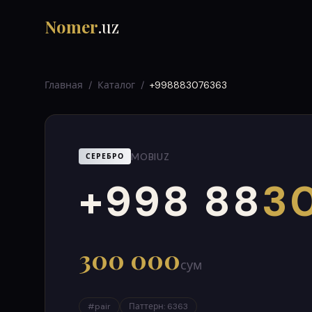
Nomer
.uz
Главная
/
Каталог
/
+998883076363
MOBIUZ
СЕРЕБРО
+998 88
30
000
999
300 000
сум
#
pair
Паттерн
:
6363