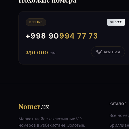
BEELINE
SILVER
+998 90
994 77 73
000
999
250 000
Связаться
сум
Nomer
.uz
КАТАЛОГ
Все номе
Маркетплейс эксклюзивных VIP
номеров в Узбекистане. Золотые,
Бриллиан