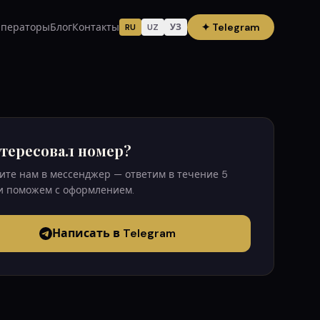
ператоры
Блог
Контакты
✦
Telegram
RU
UZ
УЗ
тересовал номер?
те нам в мессенджер — ответим в течение 5
и поможем с оформлением.
Написать в Telegram