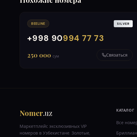
BEELINE
SILVER
+998 90
994 77 73
000
999
250 000
Связаться
сум
Nomer
.uz
КАТАЛОГ
Все номе
Маркетплейс эксклюзивных VIP
номеров в Узбекистане. Золотые,
Бриллиан