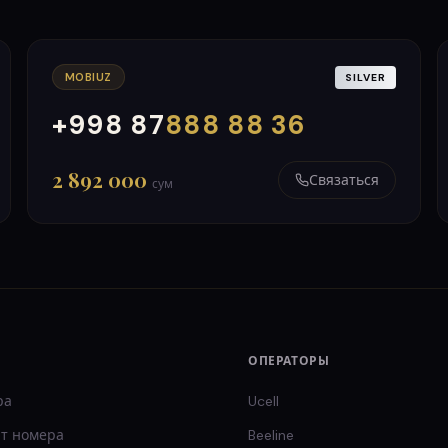
MOBIUZ
SILVER
+998 87
888 88 36
000
999
2 892 000
Связаться
сум
ОПЕРАТОРЫ
ра
Ucell
т
номера
Beeline