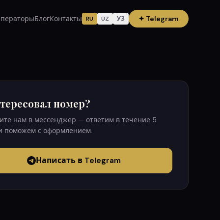
ператоры
Блог
Контакты
✦
Telegram
RU
UZ
УЗ
тересовал номер?
те нам в мессенджер — ответим в течение 5
и поможем с оформлением.
Написать в Telegram