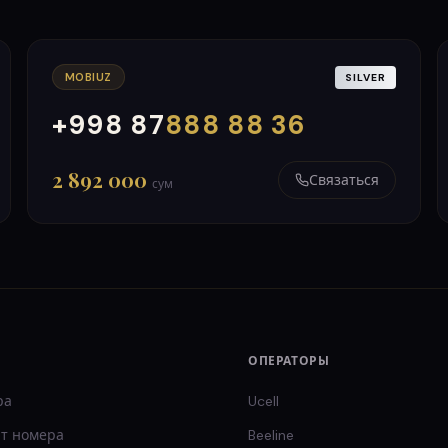
MOBIUZ
SILVER
+998 87
888 88 36
000
999
2 892 000
Связаться
сум
ОПЕРАТОРЫ
ра
Ucell
т
номера
Beeline