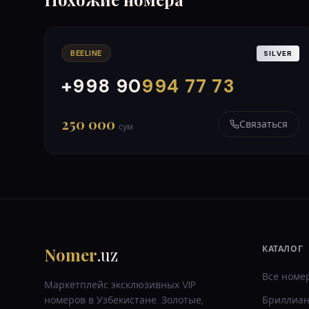
BEELINE
SILVER
+998 90
994 77 73
000
999
250 000
Связаться
сум
Nomer
.uz
КАТАЛОГ
Все номе
Маркетплейс эксклюзивных VIP
номеров в Узбекистане. Золотые,
Бриллиан