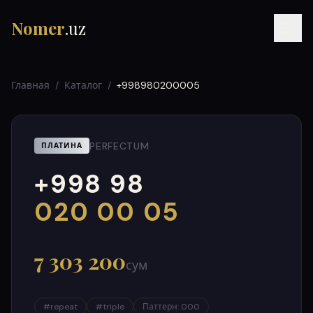
Nomer
.uz
Главная
/
Каталог
/
+998980200005
PERFECTUM
ПЛАТИНА
+998 98
RU
UZ
УЗ
000
999
020 00 05
7 303 200
сум
#
repeat
#
triple
Паттерн
:
000