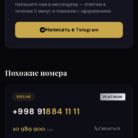
Напишите нам в мессенджер — ответим в
течение 5 минут и поможем с оформлением.
Написать в Telegram
Похожие номера
BEELINE
PLATINUM
+998 91
884 11 11
000
999
10 989 900
Связаться
сум