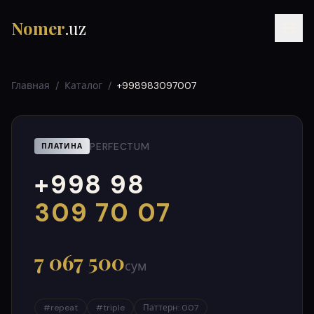
Nomer
.uz
Главная
/
Каталог
/
+998983097007
PERFECTUM
ПЛАТИНА
+998 98
RU
UZ
УЗ
000
999
309 70 07
7 067 500
сум
#
repeat
#
triple
Паттерн
:
007