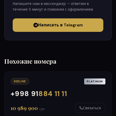
Напишите нам в мессенджер — ответим в
течение 5 минут и поможем с оформлением.
Написать в Telegram
Похожие номера
BEELINE
PLATINUM
+998 91
884 11 11
000
999
10 989 900
Связаться
сум