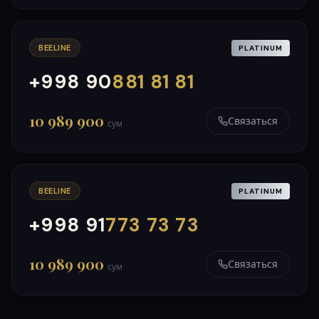
BEELINE
PLATINUM
+998 90
881 81 81
000
999
10 989 900
Связаться
сум
BEELINE
PLATINUM
+998 91
773 73 73
000
999
10 989 900
Связаться
сум