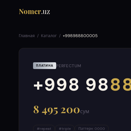
Nomer
.uz
Главная
/
Каталог
/
+998988800005
PERFECTUM
ПЛАТИНА
+998 98
8
000
999
8 495 200
сум
#
repeat
#
triple
Паттерн
:
0000