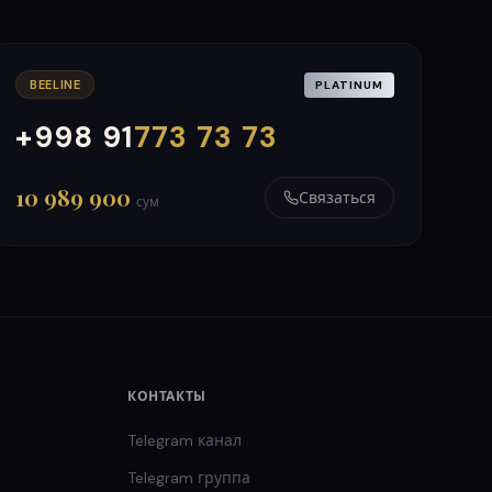
BEELINE
PLATINUM
+998 91
773 73 73
000
999
10 989 900
Связаться
сум
КОНТАКТЫ
Telegram канал
Telegram группа