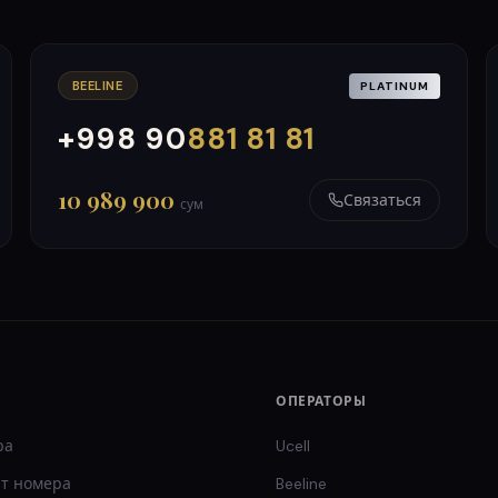
BEELINE
PLATINUM
+998 90
881 81 81
000
999
10 989 900
Связаться
сум
ОПЕРАТОРЫ
ра
Ucell
т
номера
Beeline