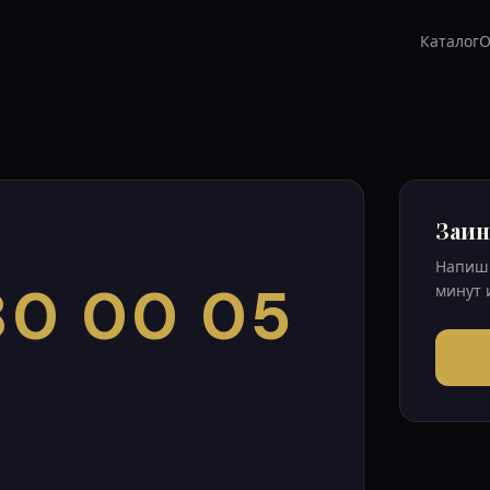
Каталог
О
Заин
Напиши
80 00 05
минут 