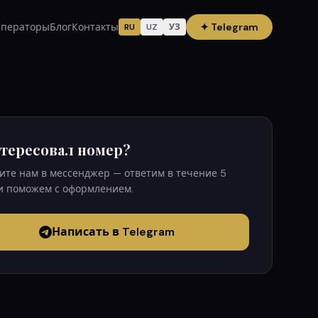
ператоры
Блог
Контакты
✦
Telegram
RU
UZ
УЗ
тересовал номер?
те нам в мессенджер — ответим в течение 5
и поможем с оформлением.
Написать в Telegram