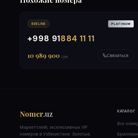
BEELINE
PLATINUM
+998 91
884 11 11
000
999
10 989 900
Связаться
сум
Nomer
.uz
КАТАЛОГ
Все номе
Маркетплейс эксклюзивных VIP
номеров в Узбекистане. Золотые,
Бриллиан