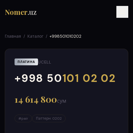
Nomer
.uz
Главная
/
Каталог
/
+998501010202
UCELL
ПЛАТИНА
+998 50
101 02 02
000
999
RU
UZ
УЗ
14 614 800
сум
#
pair
Паттерн
:
0202