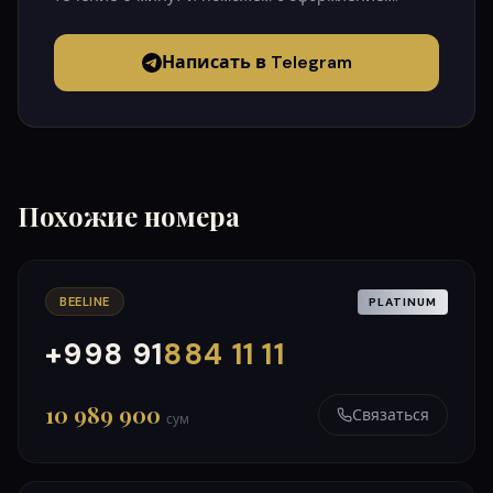
Написать в Telegram
Похожие номера
BEELINE
PLATINUM
+998 91
884 11 11
000
999
10 989 900
Связаться
сум