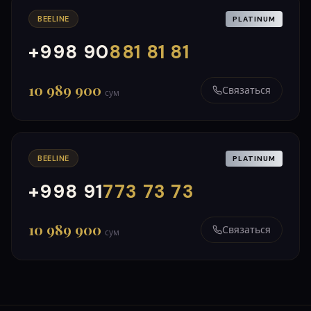
BEELINE
PLATINUM
+998 90
881 81 81
000
999
10 989 900
Связаться
сум
BEELINE
PLATINUM
+998 91
773 73 73
000
999
10 989 900
Связаться
сум