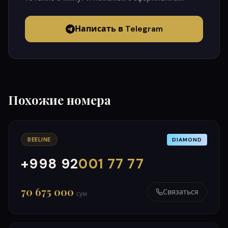
Написать в Telegram
Похожие номера
BEELINE
DIAMOND
+998 92
001 77 77
000
999
70 675 000
Связаться
сум