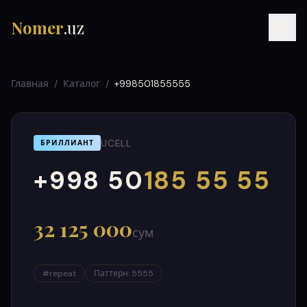
Nomer
.uz
Главная
/
Каталог
/
+998501855555
UCELL
БРИЛЛИАНТ
+998 50
185 55 55
000
999
RU
UZ
УЗ
32 125 000
сум
#
repeat
Паттерн
:
5555