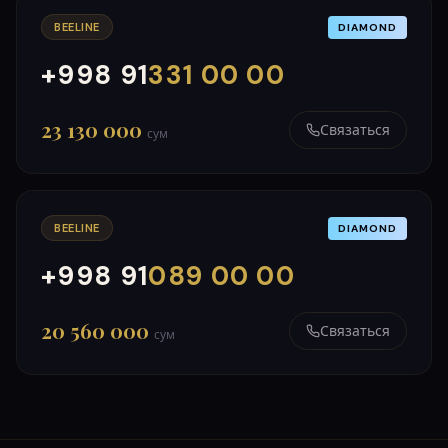
BEELINE
DIAMOND
+998 91
331 00 00
000
999
23 130 000
Связаться
сум
BEELINE
DIAMOND
+998 91
089 00 00
000
999
20 560 000
Связаться
сум