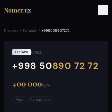
Nomer
.uz
Главная
/
Каталог
/
+998508907272
UCELL
СЕРЕБРО
+998 50
890 72 72
000
999
RU
UZ
УЗ
400 000
сум
#
pair
Паттерн
:
7272