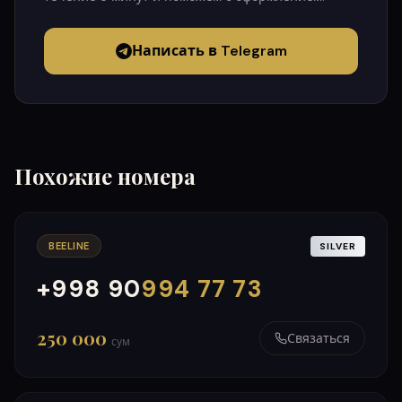
Написать в Telegram
Похожие номера
BEELINE
SILVER
+998 90
994 77 73
000
999
250 000
Связаться
сум