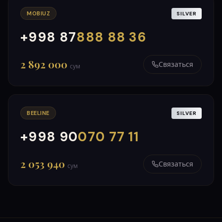
MOBIUZ
SILVER
+998 87
888 88 36
000
999
2 892 000
Связаться
сум
BEELINE
SILVER
+998 90
070 77 11
000
999
2 053 940
Связаться
сум