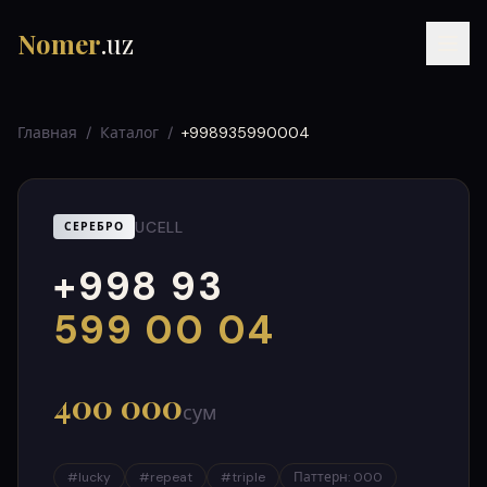
Nomer
.uz
Главная
/
Каталог
/
+998935990004
UCELL
СЕРЕБРО
+998 93
RU
UZ
УЗ
000
999
599 00 04
400 000
сум
#
lucky
#
repeat
#
triple
Паттерн
:
000