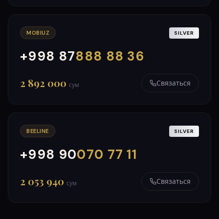
MOBIUZ
SILVER
+998 87
888 88 36
000
999
2 892 000
Связаться
сум
BEELINE
SILVER
+998 90
070 77 11
000
999
2 053 940
Связаться
сум