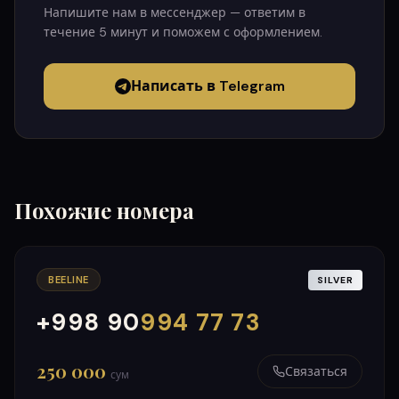
Напишите нам в мессенджер — ответим в
течение 5 минут и поможем с оформлением.
Написать в Telegram
Похожие номера
BEELINE
SILVER
+998 90
994 77 73
000
999
250 000
Связаться
сум