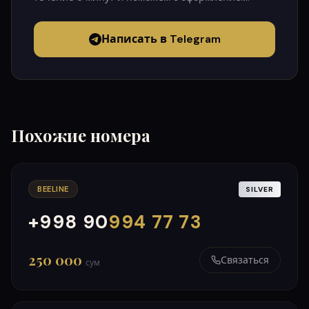
Написать в Telegram
Похожие номера
BEELINE
SILVER
+998 90
994 77 73
000
999
250 000
Связаться
сум