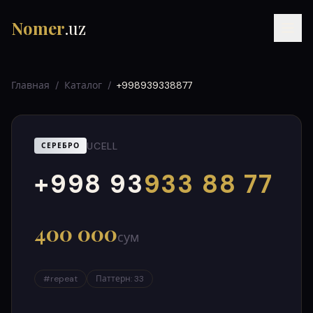
Nomer
.uz
Главная
/
Каталог
/
+998939338877
UCELL
СЕРЕБРО
+998 93
933 88 77
000
999
RU
UZ
УЗ
400 000
сум
#
repeat
Паттерн
:
33