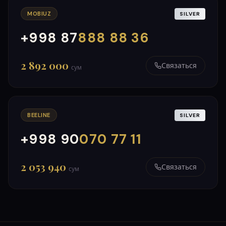
MOBIUZ
SILVER
+998 87
888 88 36
000
999
2 892 000
Связаться
сум
BEELINE
SILVER
+998 90
070 77 11
000
999
2 053 940
Связаться
сум