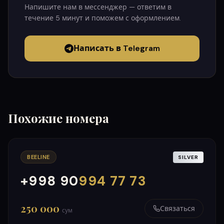
Напишите нам в мессенджер — ответим в
течение 5 минут и поможем с оформлением.
Написать в Telegram
Похожие номера
BEELINE
SILVER
+998 90
994 77 73
000
999
250 000
Связаться
сум