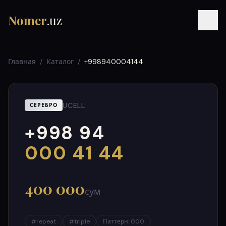
Nomer
.uz
Главная
/
Каталог
/
+998940004144
UCELL
СЕРЕБРО
+998 94
RU
UZ
УЗ
000
999
000 41 44
400 000
сум
#
repeat
#
triple
Паттерн
:
000