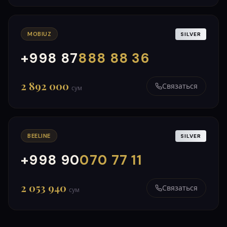
MOBIUZ
SILVER
+998 87
888 88 36
000
999
2 892 000
Связаться
сум
BEELINE
SILVER
+998 90
070 77 11
000
999
2 053 940
Связаться
сум