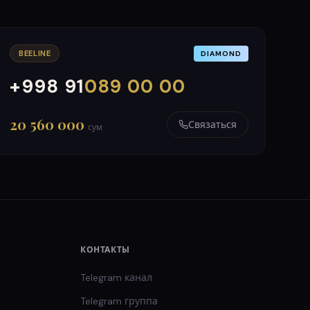
BEELINE
DIAMOND
+998 91
089 00 00
000
999
20 560 000
Связаться
сум
КОНТАКТЫ
Telegram канал
Telegram группа