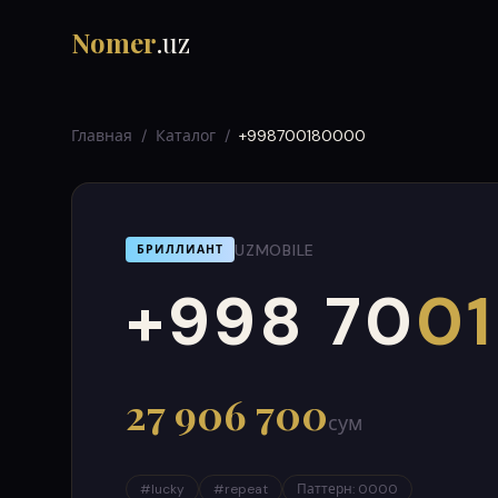
Nomer
.uz
Главная
/
Каталог
/
+998700180000
UZMOBILE
БРИЛЛИАНТ
+998 70
01
000
999
27 906 700
сум
#
lucky
#
repeat
Паттерн
:
0000