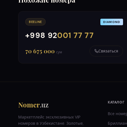
BEELINE
DIAMOND
+998 92
001 77 77
000
999
70 675 000
Связаться
сум
Nomer
.uz
КАТАЛОГ
Все номе
Маркетплейс эксклюзивных VIP
номеров в Узбекистане. Золотые,
Бриллиан