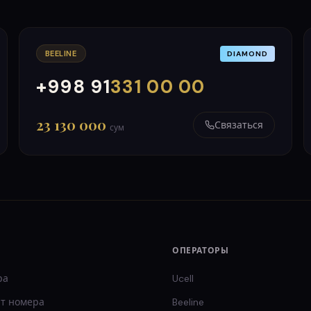
BEELINE
DIAMOND
+998 91
331 00 00
000
999
23 130 000
Связаться
сум
ОПЕРАТОРЫ
ра
Ucell
т
номера
Beeline