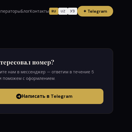
ператоры
Блог
Контакты
✦
Telegram
RU
UZ
УЗ
тересовал номер?
те нам в мессенджер — ответим в течение 5
и поможем с оформлением.
Написать в Telegram