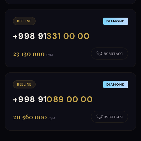
BEELINE
DIAMOND
+998 91
331 00 00
000
999
23 130 000
Связаться
сум
BEELINE
DIAMOND
+998 91
089 00 00
000
999
20 560 000
Связаться
сум