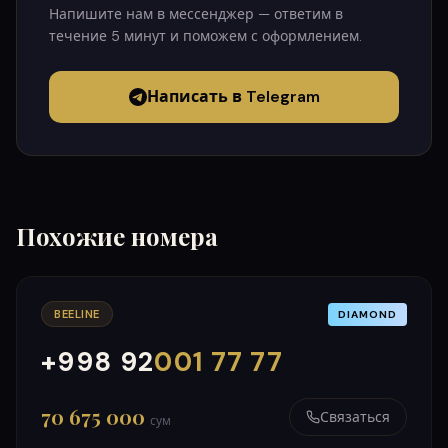
Напишите нам в мессенджер — ответим в
течение 5 минут и поможем с оформлением.
Написать в Telegram
Похожие номера
BEELINE
DIAMOND
+998 92
001 77 77
000
999
70 675 000
Связаться
сум