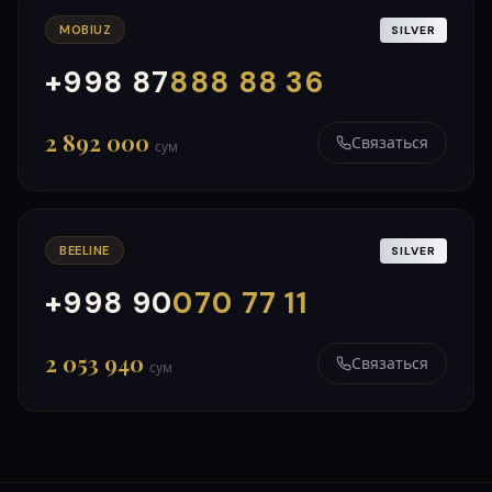
MOBIUZ
SILVER
+998 87
888 88 36
000
999
2 892 000
Связаться
сум
BEELINE
SILVER
+998 90
070 77 11
000
999
2 053 940
Связаться
сум