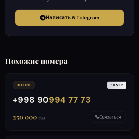
Написать в Telegram
Похожие номера
BEELINE
SILVER
+998 90
994 77 73
000
999
250 000
Связаться
сум