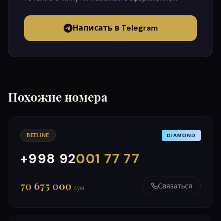
Написать в Telegram
Похожие номера
BEELINE
DIAMOND
+998 92
001 77 77
000
999
70 675 000
Связаться
сум