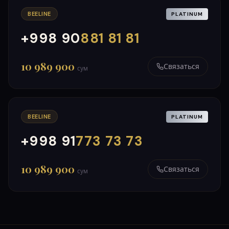
BEELINE
PLATINUM
+998 90
881 81 81
000
999
10 989 900
Связаться
сум
BEELINE
PLATINUM
+998 91
773 73 73
000
999
10 989 900
Связаться
сум