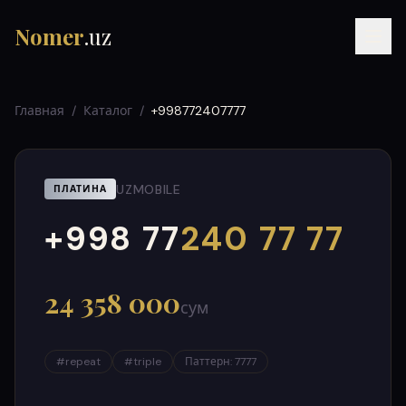
Nomer
.uz
Главная
/
Каталог
/
+998772407777
UZMOBILE
ПЛАТИНА
+998 77
240 77 77
000
999
RU
UZ
УЗ
24 358 000
сум
#
repeat
#
triple
Паттерн
:
7777