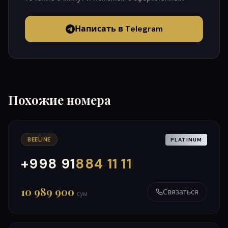
Написать в Telegram
Похожие номера
BEELINE
PLATINUM
+998 91
884 11 11
000
999
10 989 900
Связаться
сум