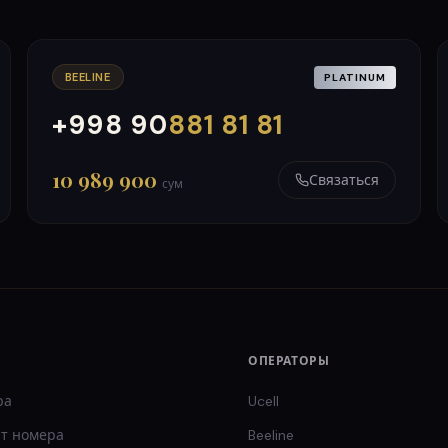
BEELINE
PLATINUM
+998 90
881 81 81
000
999
10 989 900
Связаться
сум
ОПЕРАТОРЫ
ра
Ucell
т
номера
Beeline