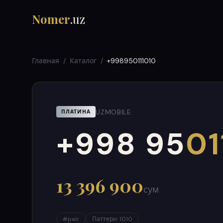
Nomer
.uz
Главная
/
Каталог
/
+998950111010
UZMOBILE
ПЛАТИНА
+998 95
01
000
999
13 396 900
сум
#
pair
Паттерн
:
1010