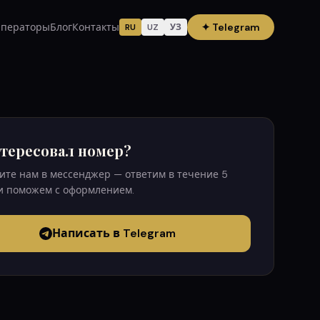
ператоры
Блог
Контакты
✦
Telegram
RU
UZ
УЗ
тересовал номер?
те нам в мессенджер — ответим в течение 5
и поможем с оформлением.
Написать в Telegram