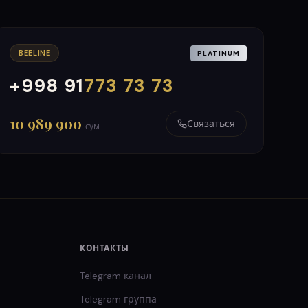
BEELINE
PLATINUM
+998 91
773 73 73
000
999
10 989 900
Связаться
сум
КОНТАКТЫ
Telegram канал
Telegram группа