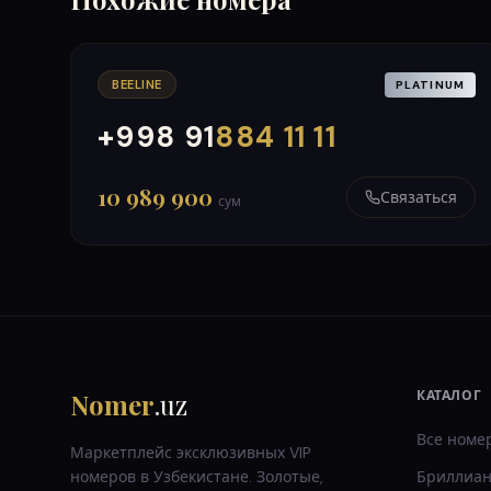
BEELINE
PLATINUM
+998 91
884 11 11
000
999
10 989 900
Связаться
сум
Nomer
.uz
КАТАЛОГ
Все номе
Маркетплейс эксклюзивных VIP
номеров в Узбекистане. Золотые,
Бриллиан