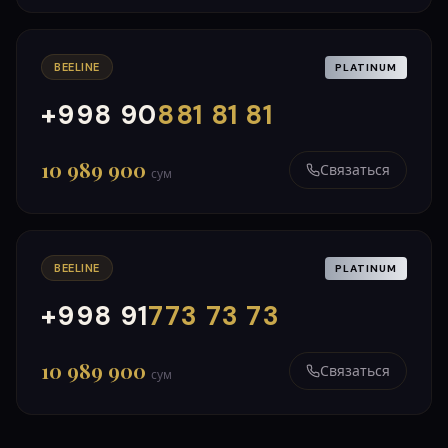
BEELINE
PLATINUM
+998 90
881 81 81
000
999
10 989 900
Связаться
сум
BEELINE
PLATINUM
+998 91
773 73 73
000
999
10 989 900
Связаться
сум