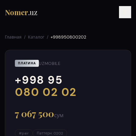
Nomer
.uz
Главная
/
Каталог
/
+998950800202
UZMOBILE
ПЛАТИНА
+998 95
RU
UZ
УЗ
000
999
080 02 02
7 067 500
сум
#
pair
Паттерн
:
0202