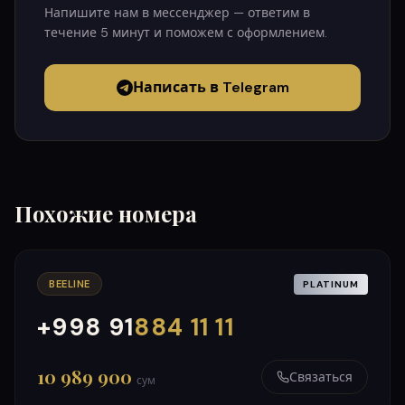
Напишите нам в мессенджер — ответим в
течение 5 минут и поможем с оформлением.
Написать в Telegram
Похожие номера
BEELINE
PLATINUM
+998 91
884 11 11
000
999
10 989 900
Связаться
сум