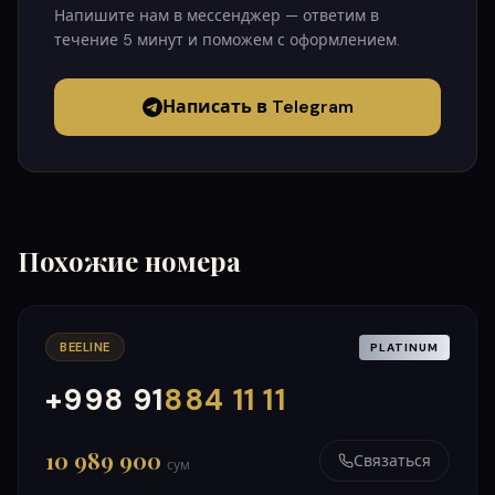
Напишите нам в мессенджер — ответим в
течение 5 минут и поможем с оформлением.
Написать в Telegram
Похожие номера
BEELINE
PLATINUM
+998 91
884 11 11
000
999
10 989 900
Связаться
сум