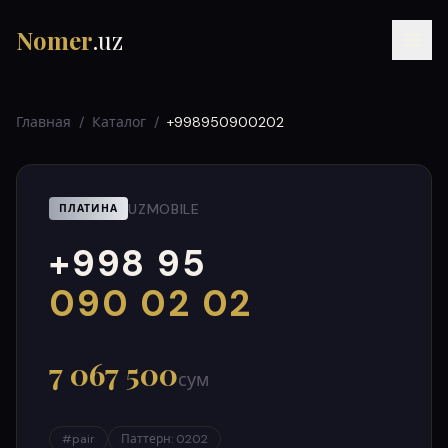
Nomer
.uz
Главная
/
Каталог
/
+998950900202
UZMOBILE
ПЛАТИНА
+998 95
RU
UZ
УЗ
000
999
090 02 02
7 067 500
сум
#
pair
Паттерн
:
0202