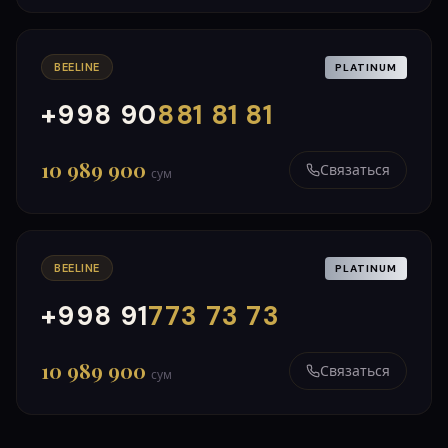
BEELINE
PLATINUM
+998 90
881 81 81
000
999
10 989 900
Связаться
сум
BEELINE
PLATINUM
+998 91
773 73 73
000
999
10 989 900
Связаться
сум