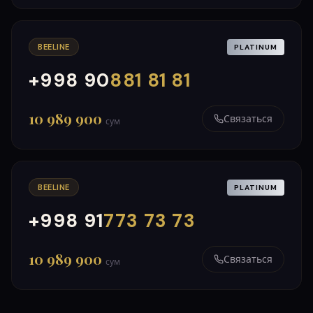
BEELINE
PLATINUM
+998 90
881 81 81
000
999
10 989 900
Связаться
сум
BEELINE
PLATINUM
+998 91
773 73 73
000
999
10 989 900
Связаться
сум