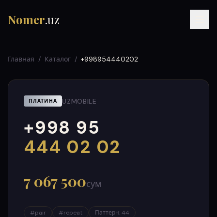
Nomer
.uz
Главная
/
Каталог
/
+998954440202
UZMOBILE
ПЛАТИНА
+998 95
RU
UZ
УЗ
000
999
444 02 02
7 067 500
сум
#
pair
#
repeat
Паттерн
:
44