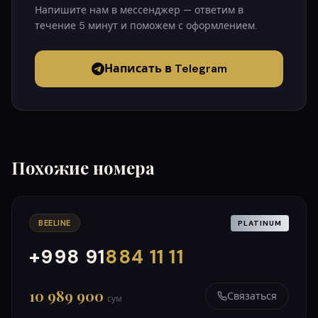
Напишите нам в мессенджер — ответим в
течение 5 минут и поможем с оформлением.
Написать в Telegram
Похожие номера
BEELINE
PLATINUM
+998 91
884 11 11
000
999
10 989 900
Связаться
сум