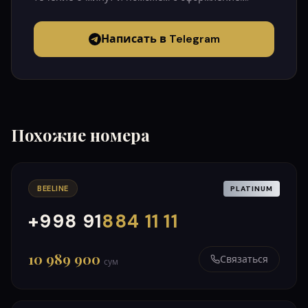
Написать в Telegram
Похожие номера
BEELINE
PLATINUM
+998 91
884 11 11
000
999
10 989 900
Связаться
сум