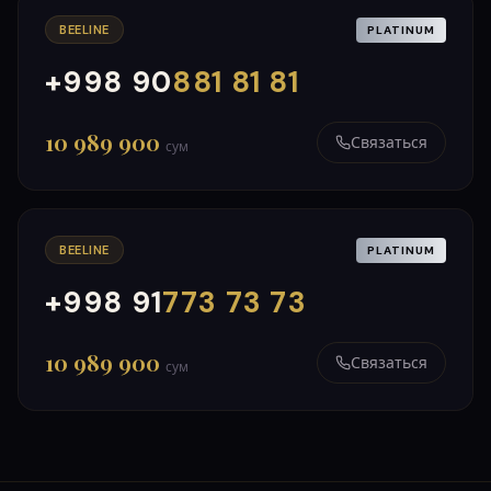
BEELINE
PLATINUM
+998 90
881 81 81
000
999
10 989 900
Связаться
сум
BEELINE
PLATINUM
+998 91
773 73 73
000
999
10 989 900
Связаться
сум