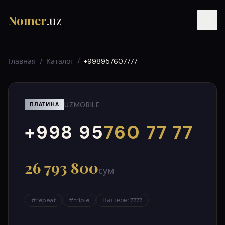
Nomer
.uz
Главная
/
Каталог
/
+998957607777
UZMOBILE
ПЛАТИНА
+998 95
760 77 77
000
999
RU
UZ
УЗ
26 793 800
сум
#
repeat
#
triple
Паттерн
:
7777