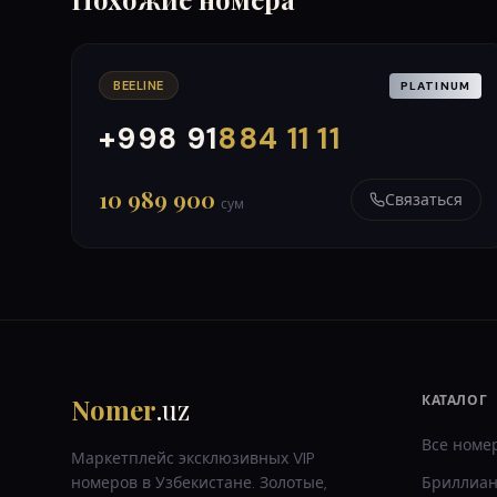
BEELINE
PLATINUM
+998 91
884 11 11
000
999
10 989 900
Связаться
сум
Nomer
.uz
КАТАЛОГ
Все номе
Маркетплейс эксклюзивных VIP
номеров в Узбекистане. Золотые,
Бриллиан