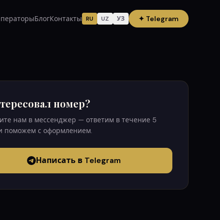
ператоры
Блог
Контакты
✦
Telegram
RU
UZ
УЗ
тересовал номер?
те нам в мессенджер — ответим в течение 5
и поможем с оформлением.
Написать в Telegram