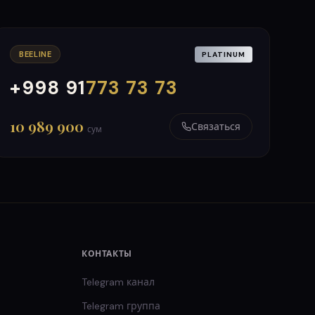
BEELINE
PLATINUM
+998 91
773 73 73
000
999
10 989 900
Связаться
сум
КОНТАКТЫ
Telegram канал
Telegram группа