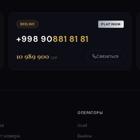
BEELINE
PLATINUM
+998 90
881 81 81
000
999
10 989 900
Связаться
сум
ОПЕРАТОРЫ
ра
Ucell
т
номера
Beeline