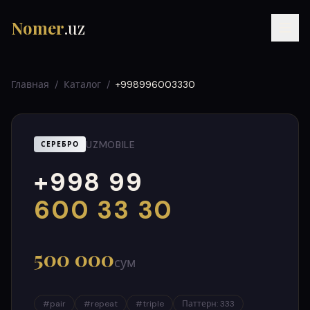
Nomer
.uz
Главная
/
Каталог
/
+998996003330
UZMOBILE
СЕРЕБРО
+998 99
RU
UZ
УЗ
000
999
600 33 30
500 000
сум
#
pair
#
repeat
#
triple
Паттерн
:
333