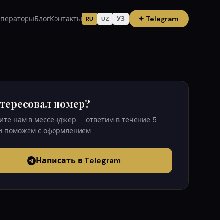
ператоры
Блог
Контакты
✦
Telegram
RU
UZ
УЗ
тересовал номер?
те нам в мессенджер — ответим в течение 5
и поможем с оформлением.
Написать в Telegram