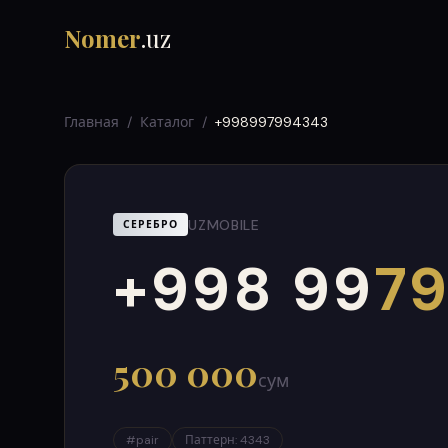
Nomer
.uz
Главная
/
Каталог
/
+998997994343
UZMOBILE
СЕРЕБРО
+998 99
79
000
999
500 000
сум
#
pair
Паттерн
:
4343