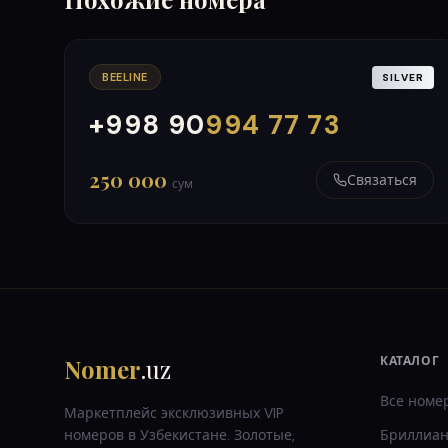
BEELINE
SILVER
+998 90
994 77 73
000
999
250 000
Связаться
сум
Nomer
.uz
КАТАЛОГ
Все номе
Маркетплейс эксклюзивных VIP
номеров в Узбекистане. Золотые,
Бриллиан