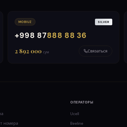
MOBIUZ
SILVER
+998 87
888 88 36
000
999
2 892 000
Связаться
сум
ОПЕРАТОРЫ
ра
Ucell
т
номера
Beeline